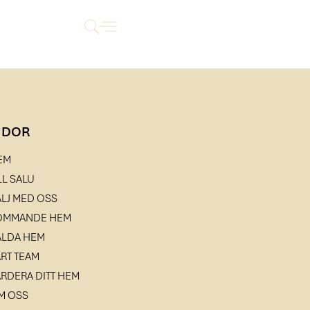
IDOR
EM
LL SALU
ÄLJ MED OSS
OMMANDE HEM
ÅLDA HEM
ÅRT TEAM
ÄRDERA DITT HEM
M OSS