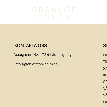
KONTAKTA OSS
S
Vasagatan 14A, 172 61 Sundbyberg
H
TI
info@granlofstockholm.se
S
K
S
V
V
O