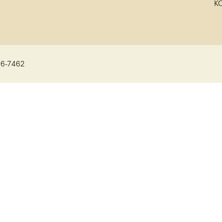
K
06-7462