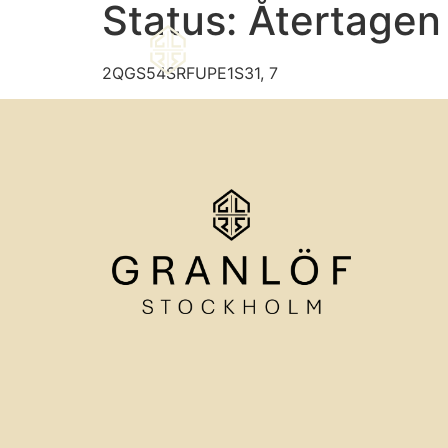
Status:
Återtagen
2QGS54SRFUPE1S31, 7