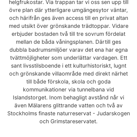
helgfrukostar. Via trappan tar vi oss sen upp till
övre plan där ytterligare umgängesytor väntar,
och härifrån ges även access till en privat altan
med utsikt över grönskande trädtoppar. Vidare
erbjuder bostaden två till tre sovrum fördelat
mellan de båda våningsplanen. Därtill ges
dubbla badrumsmiljöer varav det ena har egna
tvättmöjligheter som underlättar vardagen. Ett
sant livsstilsboende i ett kulturhistoriskt, lugnt
och grönskande villaområde med direkt närhet
till både förskola, skola och goda
kommunikationer via tunnelbana vid
Islandstorget. Inom behagligt avstånd når vi
även Mälarens glittrande vatten och två av
Stockholms finaste naturreservat - Judarskogen
och Grimstareservatet.