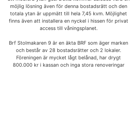
möjlig lösning även för denna bostadsrätt och den
totala ytan är uppmätt till hela 7,45 kvm. Möjlighet
finns även att installera en nyckel i hissen för privat
access till våningsplanet.
Brf Stolmakaren 9 är en äkta BRF som äger marken
och består av 28 bostadsrätter och 2 lokaler.
Föreningen är mycket lågt belånad, har drygt
800.000 kr i kassan och inga stora renoveringar
beslutade i närtid. Föreningen har ett garage som
består av 19 platser, varav 3 är med hyresrätt och 16
är med bostadsrätt.
Varmt välkomna på visning!
BILDER
PLANLÖSNING