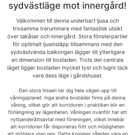
sydvästläge mot innergård!
Välkommen till denna underbart ljusa och
trivsamma trerummare med fantastisk utsikt
över takåsar och innergård. Stora fönsterpartier
för optimalt ljusinsläpp tillsammans med den
sydvästvända balkongen lägger till ytterligare
en dimension till bostaden. Trots det centrala
läget ligger bostaden mycket tyst och lugnt tack
vare dess läge i gårdshuset.
Den stora hissen tar dig hela vägen upp till
våningsplanet. Inga andra bostäder finns på denna
våning, vilket gör att korridoren i praktiken blir en
förlängning av lägenheten. Våningen ovanför har ett
nyttjanderättsavtal med föreningen, vilket innebär
att korridoren får disponeras fritt och möjligheten
att möblera ytan ges. Detta kommer således vara en