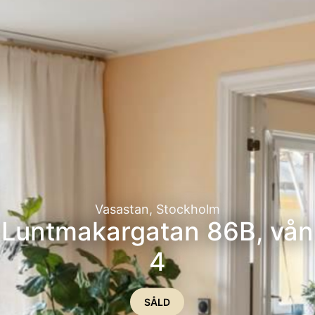
Vasastan, Stockholm
Luntmakargatan 86B, vån
4
SÅLD