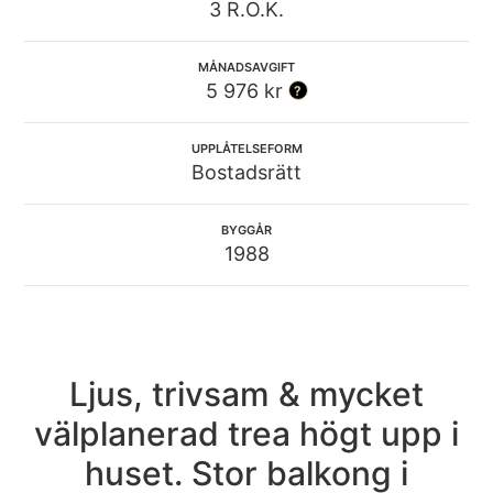
3 R.O.K.
MÅNADSAVGIFT
5 976 kr
UPPLÅTELSEFORM
Bostadsrätt
BYGGÅR
1988
Ljus, trivsam & mycket
välplanerad trea högt upp i
huset. Stor balkong i