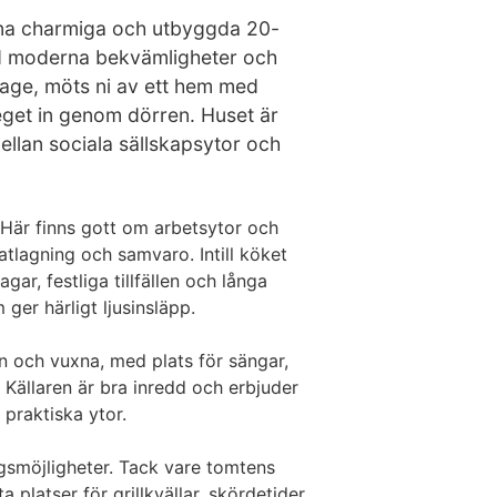
enna charmiga och utbyggda 20-
med moderna bekvämligheter och
rage, möts ni av ett hem med
eget in genom dörren. Huset är
llan sociala sällskapsytor och
 Här finns gott om arbetsytor och
lagning och samvaro. Intill köket
ar, festliga tillfällen och långa
ger härligt ljusinsläpp.
n och vuxna, med plats för sängar,
Källaren är bra inredd och erbjuder
praktiska ytor.
gsmöjligheter. Tack vare tomtens
 platser för grillkvällar, skördetider