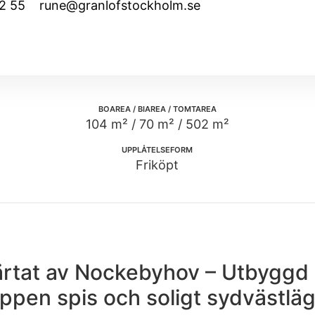
2 55
rune@granlofstockholm.se
BOAREA / BIAREA / TOMTAREA
104 m² / 70 m² / 502 m²
UPPLÅTELSEFORM
Friköpt
rtat av Nockebyhov – Utbyggd 
ppen spis och soligt sydvästlä