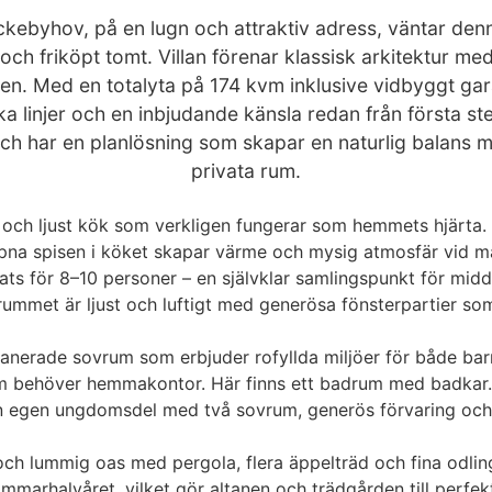
ckebyhov, på en lugn och attraktiv adress, väntar d
 och friköpt tomt. Villan förenar klassisk arkitektur 
ljen. Med en totalyta på 174 kvm inklusive vidbyggt ga
a linjer och en inbjudande känsla redan från första st
h har en planlösning som skapar en naturlig balans me
privata rum.
t och ljust kök som verkligen fungerar som hemmets hjärta.
pna spisen i köket skapar värme och mysig atmosfär vid mat
ts för 8–10 personer – en självklar samlingspunkt för middag
ummet är ljust och luftigt med generösa fönsterpartier som 
lanerade sovrum som erbjuder rofyllda miljöer för både bar
m behöver hemmakontor. Här finns ett badrum med badkar. 
 en egen ungdomsdel med två sovrum, generös förvaring och 
och lummig oas med pergola, flera äppelträd och fina odlin
mmarhalvåret, vilket gör altanen och trädgården till perfekta