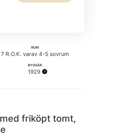
RUM
7 R.O.K. varav 4-5 sovrum
BYGGÅR
1929
med friköpt tomt,
ge