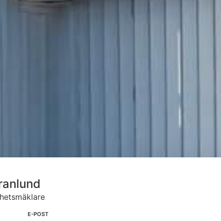
ranlund
ghetsmäklare
E-POST