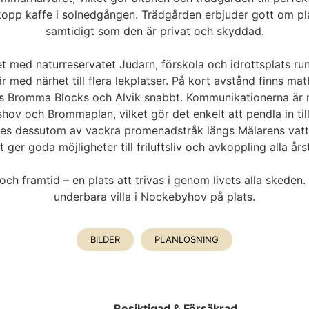
kopp kaffe i solnedgången. Trädgården erbjuder gott om pla
samtidigt som den är privat och skyddad.
 med naturreservatet Judarn, förskola och idrottsplats run
 med närhet till flera lekplatser. På kort avstånd finns mat
nås Bromma Blocks och Alvik snabbt. Kommunikationerna är
ov och Brommaplan, vilket gör det enkelt att pendla in till
ges dessutom av vackra promenadstråk längs Mälarens vatt
t ger goda möjligheter till friluftsliv och avkoppling alla årst
 och framtid – en plats att trivas i genom livets alla sked
underbara villa i Nockebyhov på plats.
BILDER
PLANLÖSNING
Besiktigad & Försäkrad