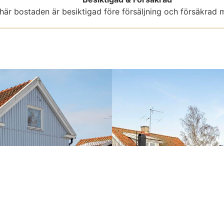
här bostaden är besiktigad före försäljning och försäkrad m
VISA ALLA 39 BILDER