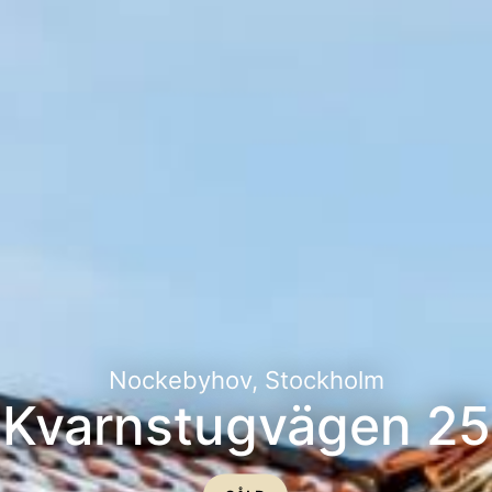
Nockebyhov, Stockholm
Kvarnstugvägen 25