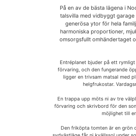
På en av de bästa lägena i No
talsvilla med vidbyggt garage
generösa ytor för hela fami
harmoniska proportioner, mjuk
omsorgsfullt omhändertaget oc
Entréplanet bjuder på ett rymlig
förvaring, och den fungerande öp
ligger en trivsam matsal med pla
helgfrukostar. Vardagsr
En trappa upp möts ni av tre välp
förvaring och skrivbord för den so
möjlighet till
Den friköpta tomten är en grön 
sydvästläge får ni kvällssol under so