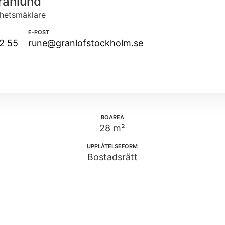
ranlund
ghetsmäklare
E-POST
2 55
rune@granlofstockholm.se
BOAREA
28 m²
UPPLÅTELSEFORM
Bostadsrätt