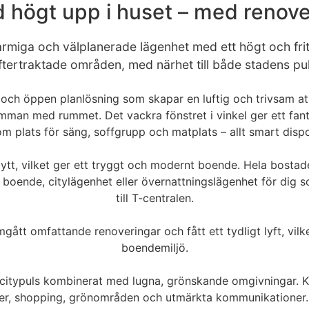
d högt upp i huset – med renov
rmiga och välplanerade lägenhet med ett högt och fritt 
ertraktade områden, med närhet till både stadens pul
 och öppen planlösning som skapar en luftig och trivsam at
amman med rummet. Det vackra fönstret i vinkel ger ett fan
om plats för säng, soffgrupp och matplats – allt smart dis
t, vilket ger ett tryggt och modernt boende. Hela bostade
a boende, citylägenhet eller övernattningslägenhet för dig
till T-centralen.
ått omfattande renoveringar och fått ett tydligt lyft, vilket
boendemiljö.
: citypuls kombinerat med lugna, grönskande omgivningar. 
éer, shopping, grönområden och utmärkta kommunikationer. 