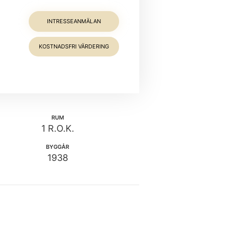
INTRESSEANMÄLAN
KOSTNADSFRI VÄRDERING
RUM
1 R.O.K.
BYGGÅR
1938