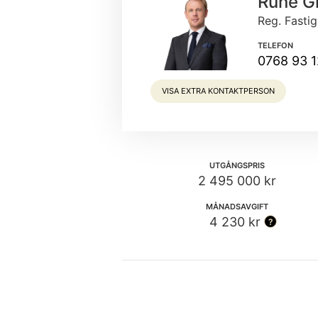
Rune G
Reg. Fasti
TELEFON
0768 93 1
VISA EXTRA KONTAKTPERSON
UTGÅNGSPRIS
2 495 000 kr
MÅNADSAVGIFT
4 230 kr