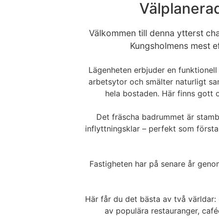
Välplanera
Välkommen till denna ytterst cha
Kungsholmens mest eft
Lägenheten erbjuder en funktionell
arbetsytor och smälter naturligt s
hela bostaden. Här finns gott 
Det fräscha badrummet är stambyt
inflyttningsklar – perfekt som först
Fastigheten har på senare år genomg
Här får du det bästa av två världar
av populära restauranger, caf