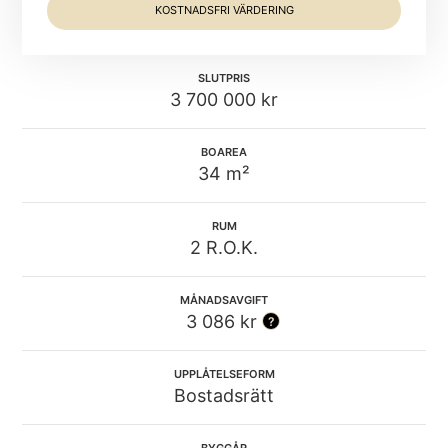
KOSTNADSFRI VÄRDERING
SLUTPRIS
3 700 000 kr
BOAREA
34 m²
RUM
2 R.O.K.
MÅNADSAVGIFT
3 086 kr
UPPLÅTELSEFORM
Bostadsrätt
BYGGÅR